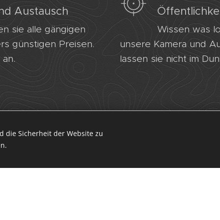
nd Austausch
Öffentlichke
 sie alle gängigen
Wissen was los
rs günstigen Preisen.
unsere Kamera und A
 an.
lassen sie nicht im Du
Inhaber Kubista Günther,
 die Sicherheit der Website zu
Feldgasse 9, 2603 Felixdorf,
n.
+43(0)664 1051555
Unterstützt von
Webnode
Cookies